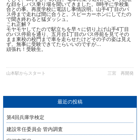
な顔をしバス乗り場を聞いてきました。8時半に学校集
合との事。再度学校に電話し事情説明。山手4丁目のバ
ス停まで走れば間に合うと。スピーカーホンにしてたの
で聞き終わると猛ダッシュ。
これ正解？
モヤモヤしてたので駅立ちを早々に切り上げ山手4丁目
のバス停前を通り、五月台1丁目のバス停前を見てその
まま東校の校門まで車を走らせたけどその子の姿は見え
ず。無事に受験できてたらいいのですが…
頑張れ！受験生。
山本駅からスタート
三宮 再開発
最近の投稿
第4回兵庫学検定
建設常任委員会 管内調査