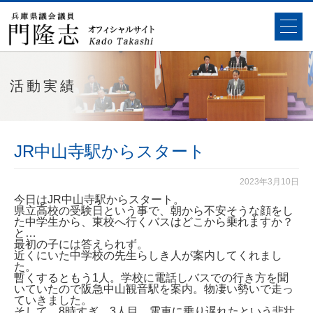
活動実績
JR中山寺駅からスタート
2023年3月10日
今日はJR中山寺駅からスタート。
県立高校の受験日という事で、朝から不安そうな顔をし
た中学生から、東校へ行くバスはどこから乗れますか？
と…
最初の子には答えられず。
近くにいた中学校の先生らしき人が案内してくれまし
た。
暫くするともう1人。学校に電話しバスでの行き方を聞
いていたので阪急中山観音駅を案内。物凄い勢いで走っ
ていきました。
そして、8時すぎ。3人目。電車に乗り遅れたという悲壮